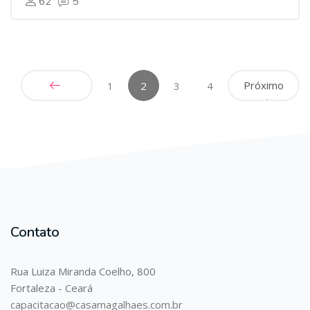
62
5
(atual)
Próximo
1
2
3
4
Anterior
Contato
Rua Luiza Miranda Coelho, 800
Fortaleza - Ceará
capacitacao@casamagalhaes.com.br